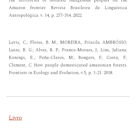
the territories of isolated indigenous peoples on the
Amazon frontier. Revista Brasileira de Linguística
Antropológica. v. 14, p. 277-314. 2022.
Levis, C.; Flores, B. M.; MOREIRA, Priscila AMBRÓSIO;
Luize, B. G.; Alves, R. P.; Franco-Moraes, J.; Lins, Juliana;
Konings, E..; Peña-Claros, M.; Bongers, F.; Costa, F.;
Clement, C. How people domesticated amazonian forests.
Frontiers in Ecology and Evolution, v.5, p. 1-21. 2018.
Livro