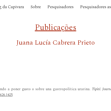
g da Capivara
Sobre
Pesquisadores
Pesquisadores a
ip to main content
Skip to navigat
Publicações
Juana Lucía Cabrera Prieto
iendo a poner gusto o sobre una gastropolítica urarina.
Tipití: Jour
3626.1425