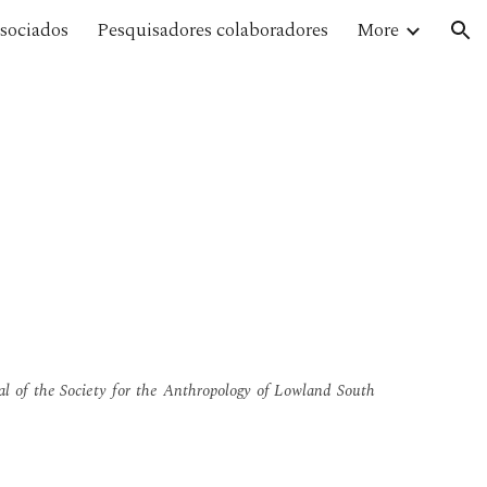
ssociados
Pesquisadores colaboradores
More
ion
nal of the Society for the Anthropology of Lowland South