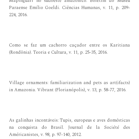
Mapinguari no sudoeste amazônico. Boletim do Museu
Paraense Emílio Goeldi. Ciências Humanas, v. 11, p. 209-
224, 2016.
Como se faz um cachorro caçador entre os Karitiana
(Rondônia). Teoria e Cultura, v. 11, p. 25-35, 2016.
Village ornaments: familiarization and pets as art(ifacts)
in Amazonia. Vibrant (Florianópolis), v. 13, p. 58-77, 2016.
As galinhas incontáveis: Tupis, europeus e aves domésticas
na conquista do Brasil. Journal de la Société des
Américanistes, v. 98, p. 97-140, 2012.