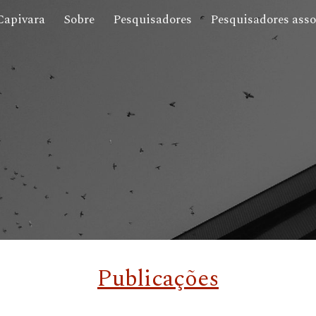
Capivara
Sobre
Pesquisadores
Pesquisadores asso
ip to main content
Skip to navigat
Publicações